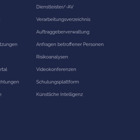
Dienstleister/-AV
t
Verarbeitungs­verzeichnis
Auftraggeberverwaltung
etzungen
Anfragen betroffener Personen
Risikoanalysen
rtal
Videokonferenzen
ichtungen
Schulungsplattform
e
Künstliche Intelligenz