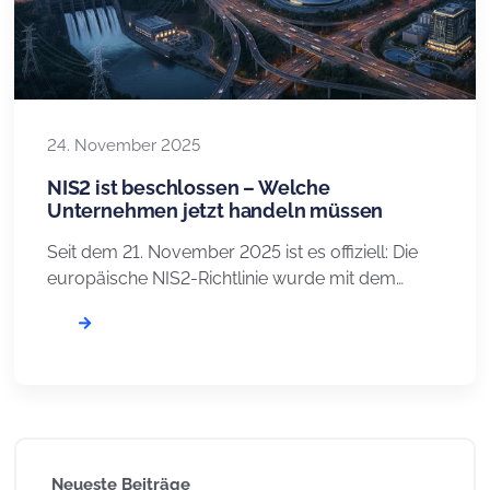
24. November 2025
NIS2 ist beschlossen – Welche
Unternehmen jetzt handeln müssen
Seit dem 21. November 2025 ist es offiziell: Die
europäische NIS2-Richtlinie wurde mit dem
NIS2UmsuCG in deutsches Recht umgesetzt –
im Fokus steht die vollständige Neufassung des
BSI-Gesetzes (BSIG). Das Gesetz verpflichtet
Unternehmen, umfangreiche Maßnahmen für
ihre IT-Sicherheit zu treffen. Neu ist, dass nun
auch kleinere Organisationen betroffen sind, die
bislang nicht im Fokus der […]
Neueste Beiträge