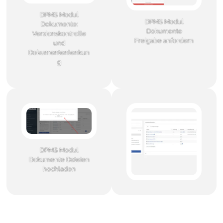
DPMS Modul
DPMS Modul
Dokumente:
Dokumente
Versionskontrolle
Freigabe anfordern
und
Dokumentenlenkun
g
DPMS Modul
Dokumente Dateien
hochladen