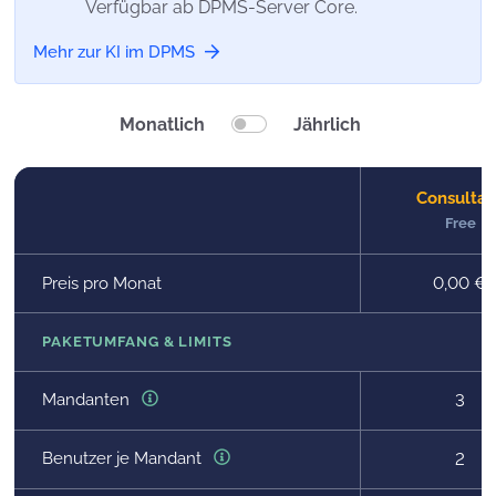
Verfügbar ab DPMS-Server Core.
Mehr zur KI im DPMS
Monatlich
Jährlich
Consultan
Free
Preis pro Monat
0,00 €
PAKETUMFANG & LIMITS
Mandanten
3
Benutzer je Mandant
2