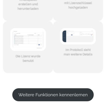
mit Lizenzschlüssel
erstellen und
hochgeladen
herunterladen
Im Protokoll sieht
man weitere Details
Die Lizenz wurde
benutzt
Weitere Funktionen kennenlernen