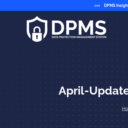
<<<
DPMS Insigh
April-Updat
H