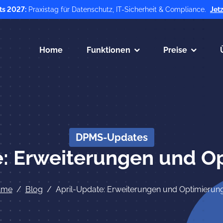
ts 2027:
Praxistag für Datenschutz, IT-Sicherheit & Compliance.
Jet
Home
Funktionen
Preise
DPMS-Updates
e: Erweiterungen und O
ome
Blog
April-Update: Erweiterungen und Optimierun