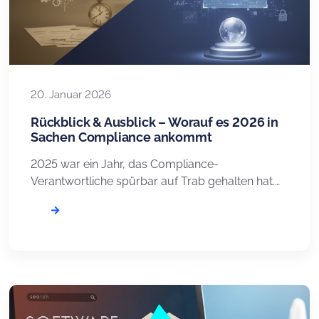
20. Januar 2026
Rückblick & Ausblick – Worauf es 2026 in
Sachen Compliance ankommt
2025 war ein Jahr, das Compliance-
Verantwortliche spürbar auf Trab gehalten hat.
Mehrere neue Regelwerke traten in Kraft oder
wurden konkretisiert – allen voran im Bereich
Künstliche Intelligenz und Informationssicherheit.
Parallel dazu sorgten Urteile sowie hohe
Bußgelder für Sichtbarkeit und Handlungsdruck.
Die Anforderungen an Verantwortliche wurden
dadurch weiter verschärft – bei gleichzeitig
steigender Erwartung nach Effizienz […]