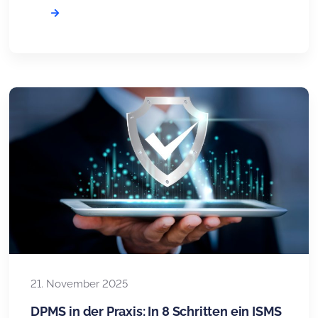
NIS2UmsuCG in deutsches Recht umgesetzt –
im Fokus steht die vollständige Neufassung des
BSI-Gesetzes (BSIG). Das Gesetz verpflichtet
Unternehmen, umfangreiche Maßnahmen für
ihre IT-Sicherheit zu treffen. Neu ist, dass nun
auch kleinere Organisationen betroffen sind, die
bislang nicht im Fokus der […]
21. November 2025
DPMS in der Praxis: In 8 Schritten ein ISMS