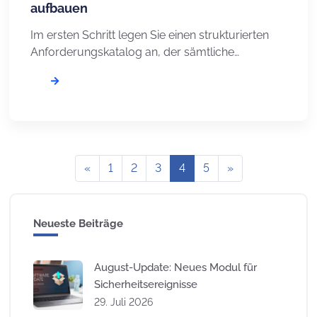
aufbauen
Im ersten Schritt legen Sie einen strukturierten
Anforderungskatalog an, der sämtliche
Anforderungen des gewünschten
Managementsystems enthält – zum Beispiel
gemäß ISO/IEC 27001. Im DPMS stehen dafür
zwei Möglichkeiten zur Verfügung: Der Katalog
dient als zentrale Arbeitsgrundlage zur
Umsetzung der entsprechenden Norm. Er
«
1
2
3
4
5
»
ermöglicht es Ihnen, den Umsetzungsstand
systematisch zu erfassen und den Reifegrad zu
bewerten. […]
Neueste Beiträge
August-Update: Neues Modul für
Sicherheitsereignisse
29. Juli 2026