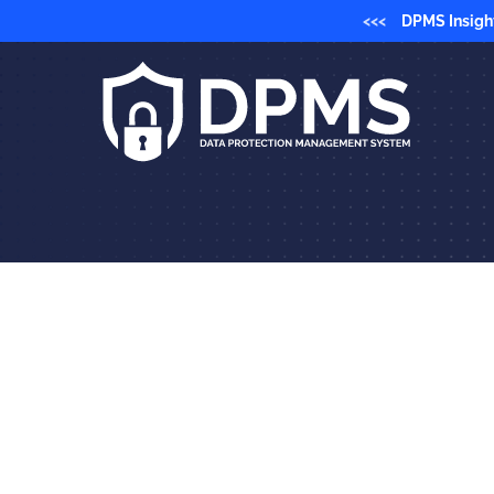
<<<
DPMS Insigh