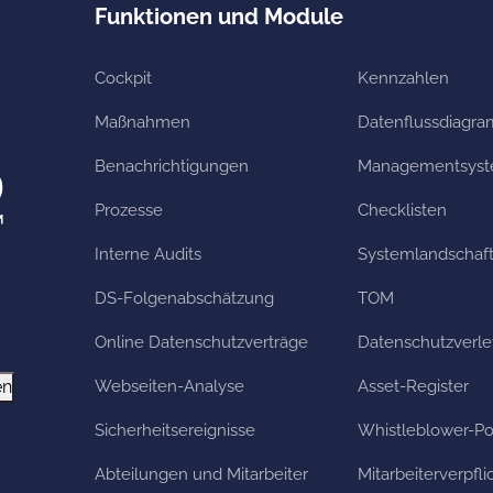
Funktionen und Module
Cockpit
Kennzahlen
Maßnahmen
Datenflussdiagr
Benachrichtigungen
Managementsys
Prozesse
Checklisten
Interne Audits
Systemlandschaf
DS-Folgenabschätzung
TOM
Online Datenschutzverträge
Datenschutzverl
en
Webseiten-Analyse
Asset-Register
Sicherheitsereignisse
Whistleblower-Po
Abteilungen und Mitarbeiter
Mitarbeiterverpfl