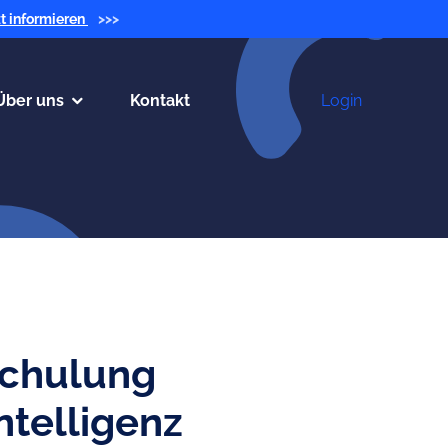
zt informieren
>>>
Über uns
Kontakt
Login
schulung
ntelligenz