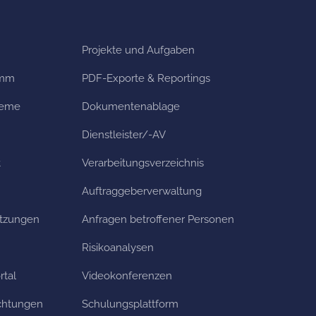
Projekte und Aufgaben
amm
PDF-Exporte & Reportings
teme
Dokumentenablage
Dienstleister/-AV
t
Verarbeitungs­verzeichnis
Auftraggeberverwaltung
etzungen
Anfragen betroffener Personen
Risikoanalysen
rtal
Videokonferenzen
ichtungen
Schulungsplattform