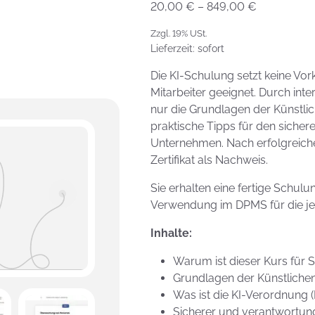
Preisspann
20,00
€
–
849,00
€
20,00 €
Zzgl. 19% USt.
bis
Lieferzeit: sofort
849,00 €
Die KI-Schulung setzt keine Vork
Mitarbeiter geeignet. Durch inter
nur die Grundlagen der Künstlich
praktische Tipps für den siche
Unternehmen. Nach erfolgreiche
Zertifikat als Nachweis.
Sie erhalten eine fertige Schul
Verwendung im DPMS für die je
Inhalte:
Warum ist dieser Kurs für S
Grundlagen der Künstlichen 
Was ist die KI-Verordnung 
Sicherer und verantwortun